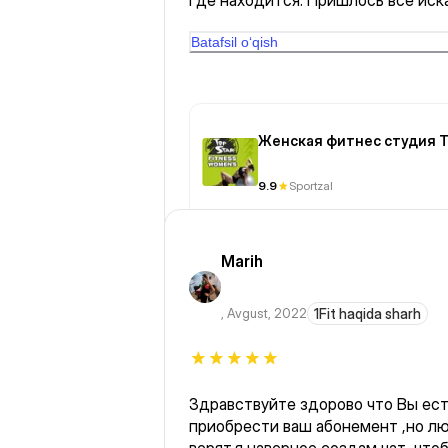
где находится. Пришлось все иск
самостоятельно
Batafsil o‘qish
Женская фитнес студия T
9.9
Sportzal
Marih
,
Avgust, 2022
1Fit haqida sharh
Здравствуйте здорово что Вы ес
приобрести ваш абонемент ,но люди или не слышат,или не