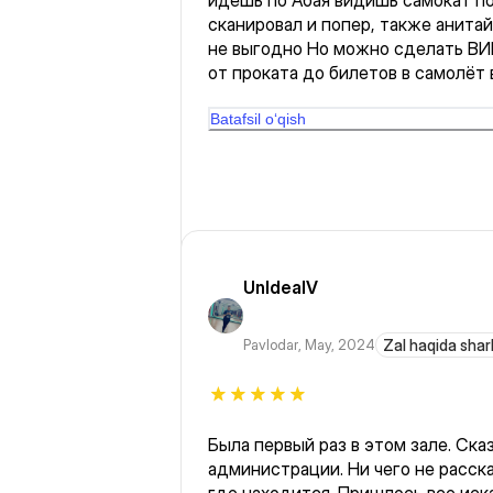
идёшь по Абая видишь самокат п
сканировал и попер, также анитай
не выгодно Но можно сделать ВИ
от проката до билетов в самолёт 
популярны
Batafsil o‘qish
UnIdealV
Pavlodar
,
May, 2024
Zal haqida shar
Была первый раз в этом зале. Ска
администрации. Ни чего не расска