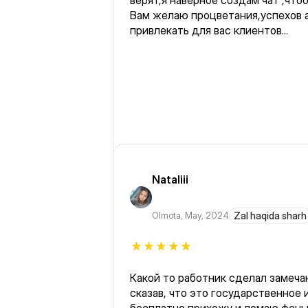
верят,я наверное создам чат ,чтоб
Вам желаю процветания,успехов 
привлекать для вас клиентов...
Nataliii
Olmota
,
May, 2024
Zal haqida sharh
Какой то работник сделал замечание как я сушу волосы,
сказав, что это государственное 