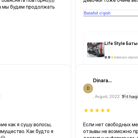
 обьяснять повторно))))
девочки тоже очень ве
а мы будем продолжать
отметить тех персонал 
что в раздевалках. Ту
Batafsil o‘qish
зал классный, группов
направление.
Life Style Баты
9.9
Intensiv darsl
Dinara...
D
,
Avgust, 2022
1Fit haq
Если нет свободных ме
имущество. Как будто я
отзывы не возможно п