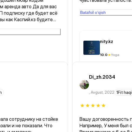
одошёл кюар кодом
чувствовала усталость
м аренда авто Да для вас
Но потом сразу почувст
П подписку где будет всё
Спасибо!
Batafsil o‘qish
вы как Каспий.кз будите
nity.kz
10.0
Yoga
Di_zh.2034
h
,
Avgust, 2022
1Fit haq
зала сотруднику на стойке
Вашу договоренность по времени пребыв
зали и не показали. Что
Например, У меня был 