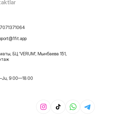
aktlar
7071371064
pport@1fit.app
маты, БЦ 'VERUM', Мынбаева 151,
этаж
–Ju, 9:00—18:00