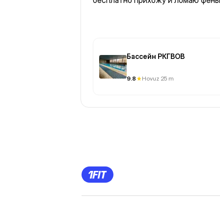
бесплатно прихожу и ломаю фен
Бассейн РКГВОВ
9.8
Hovuz 25 m
Previous
Page
1
Page
2
Page
3
Page
4
Page
5
Page
6
Page
7
Page