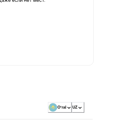
даже если нет мест.
Oʻral
UZ