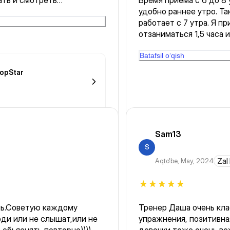
ать и смотреть
Время приема с 6 до 8 у
удобно раннее утро. Так
работает с 7 утра. Я пр
отзаниматься 1,5 часа и
администратор заявила,
тыс тг за каждые пол ча
Batafsil o‘qish
ведь просто ограничит
opStar
от того, во сколько пр
дополнительно, если я и
временная сетка неудо
Sam13
S
Aqto'be
,
May, 2024
Zal
ть.Советую каждому
Тренер Даша очень кла
упражнения, позитивна