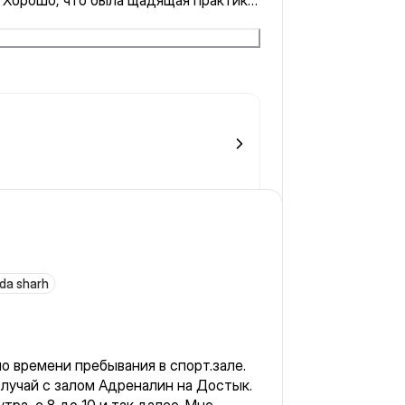
. Хорошо, что была щадящая практика.
вовала бодрость, усталость исчезла.
ida sharh
ания в спорт.зале.
случай с залом Адреналин на Достык.