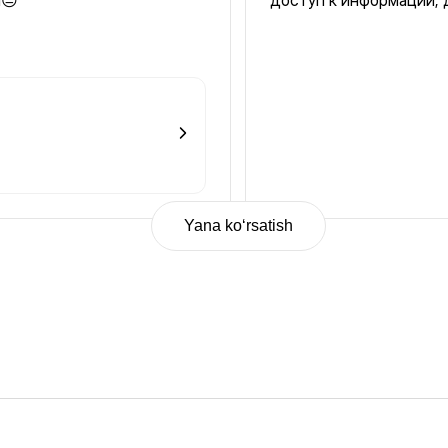
ы😑
доступ к информации, 
Yana ko‘rsatish