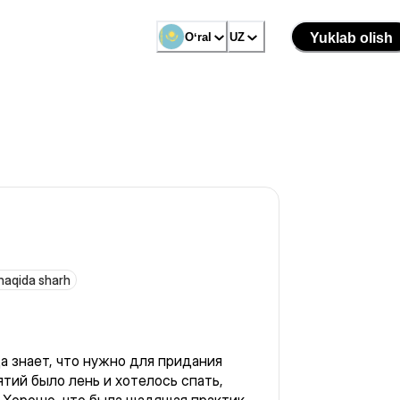
Oʻral
UZ
Yuklab olish
haqida sharh
а знает, что нужно для придания