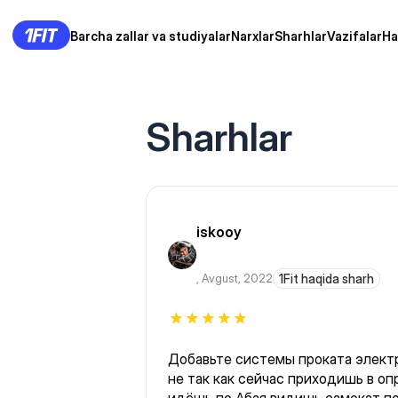
Barcha zallar va studiyalar
Narxlar
Sharhlar
Vazifalar
Ha
Sharhlar
iskooy
,
Avgust, 2022
1Fit haqida sharh
Добавьте системы проката элект
не так как сейчас приходишь в оп