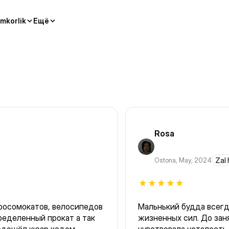
mkorlik
Ещё
Rosa
Ostona
,
May, 2024
Zal 
росомокатов, велосипедов
Мальнький будда всегд
ределенный прокат а так
жизненных сил. До занятий было лень и хотелось спать,