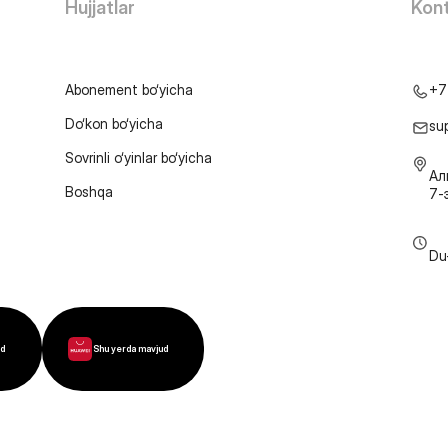
Hujjatlar
Kont
Abonement bo‘yicha
+7
Do‘kon bo‘yicha
su
Sovrinli o‘yinlar bo‘yicha
Ал
Boshqa
7-
Du
ud
Shu yerda mavjud