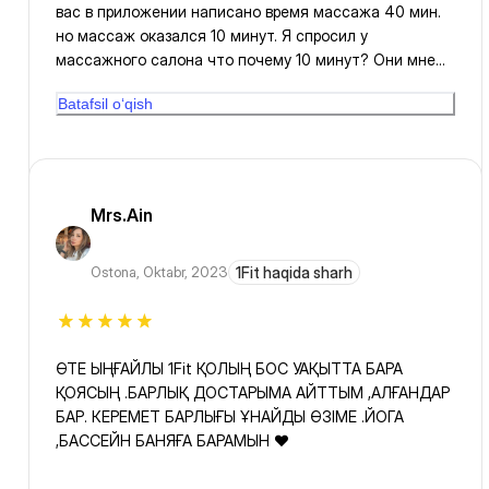
вас в приложении написано время массажа 40 мин.
но массаж оказался 10 минут. Я спросил у
массажного салона что почему 10 минут? Они мне
ответили то что 40 мин это ошибка. Исправьте это
Batafsil o‘qish
пожалуйста. Потому что человек записыватся и
уделяет время и едет туда час полтора из за 10
минутного массажа это глупо. вот и все. В остальном
все отлично👍
Mrs.Ain
Ostona
,
Oktabr, 2023
1Fit haqida sharh
ӨТЕ ЫҢҒАЙЛЫ 1Fit ҚОЛЫҢ БОС УАҚЫТТА БАРА
ҚОЯСЫҢ .БАРЛЫҚ ДОСТАРЫМА АЙТТЫМ ,АЛҒАНДАР
БАР. КЕРЕМЕТ БАРЛЫҒЫ ҰНАЙДЫ ӨЗІМЕ .ЙОГА
,БАССЕЙН БАНЯҒА БАРАМЫН ❤️