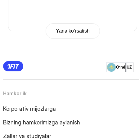
Yana ko‘rsatish
Previous
Page
1
Page
2
Page
3
Page
Oʻral
UZ
4
Page
5
Page
6
Page
Hamkorlik
7
Page
8
Page
Korporativ mijozlarga
9
Page
10
Page
Bizning hamkorimizga aylanish
11
Page
12
Page
Zallar va studiyalar