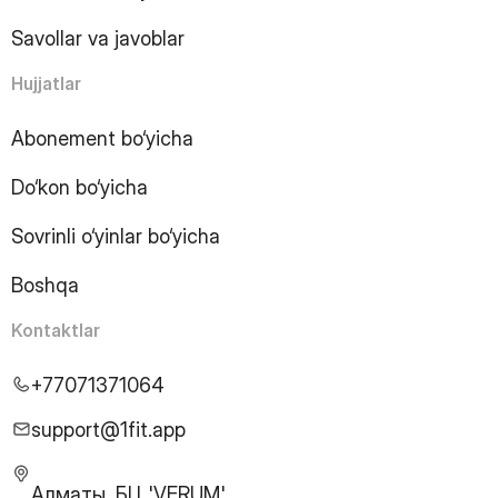
13
Page
14
Page
Savollar va javoblar
15
Page
16
Page
Hujjatlar
17
Page
18
Page
Abonement bo‘yicha
19
Page
Do‘kon bo‘yicha
20
Page
21
Page
Sovrinli o‘yinlar bo‘yicha
22
Page
23
Page
Boshqa
24
Page
25
Page
Kontaktlar
26
Page
27
Page
+77071371064
28
Page
29
Page
support@1fit.app
30
Page
31
Page
Алматы, БЦ 'VERUM',