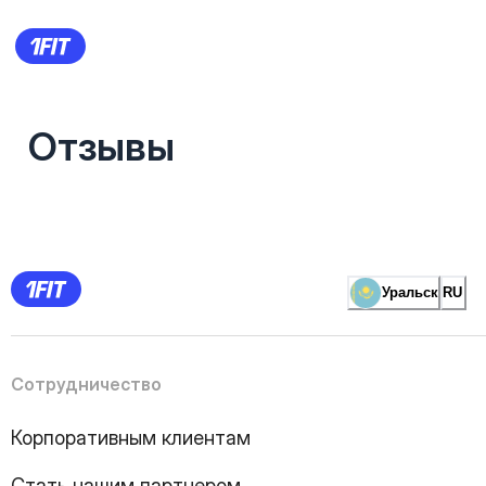
Отзывы
Previous
Page
1
Page
2
Page
3
Page
Уральск
RU
4
Page
5
Page
6
Page
Сотрудничество
7
Page
8
Page
Корпоративным клиентам
9
Page
10
Page
Стать нашим партнером