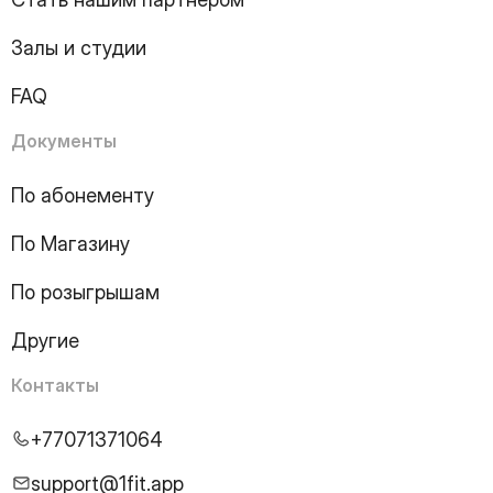
11
Page
12
Page
Залы и студии
13
Page
14
Page
FAQ
15
Page
16
Page
Документы
17
Page
18
Page
По абонементу
19
Page
По Магазину
20
Page
21
Page
По розыгрышам
22
Page
23
Page
Другие
24
Page
25
Page
Контакты
26
Page
27
Page
+77071371064
28
Page
29
Page
support@1fit.app