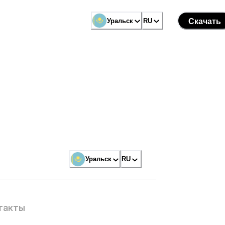
Уральск
RU
Скачать
Уральск
RU
такты