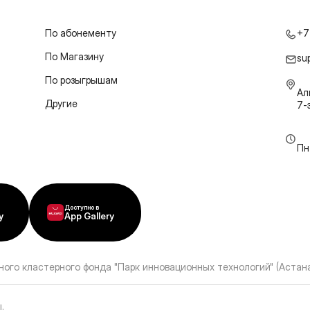
По абонементу
+7
По Магазину
su
По розыгрышам
Ал
Другие
7-
Пн
Доступно в
y
App Gallery
ного кластерного фонда "Парк инновационных технологий" (Астана
ы
.