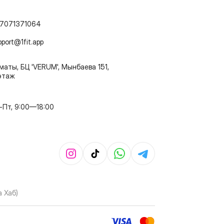
7071371064
pport@1fit.app
маты, БЦ 'VERUM', Мынбаева 151,
этаж
-Пт, 9:00—18:00
 Хаб)