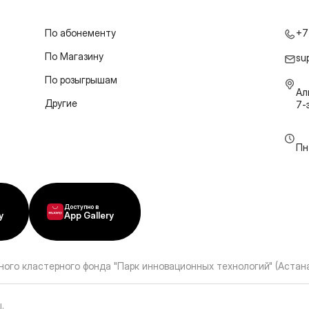
По абонементу
+7
По Магазину
su
По розыгрышам
Ал
Другие
7-
Пн
Доступно в
y
App Gallery
ного кластерного фонда "Парк инновационных технологий" (Астана
ы
.