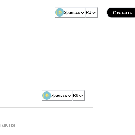
Уральск
RU
Скачать
Уральск
RU
такты