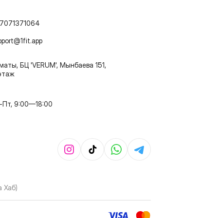
7071371064
pport@1fit.app
маты, БЦ 'VERUM', Мынбаева 151,
этаж
-Пт, 9:00—18:00
 Хаб)