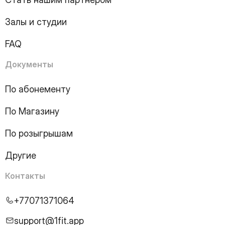
11
Page
12
Page
Залы и студии
13
Page
14
Page
FAQ
15
Page
16
Page
Документы
17
Page
18
Page
По абонементу
19
Page
По Магазину
20
Page
21
Page
По розыгрышам
22
Page
23
Page
Другие
24
Page
25
Page
Контакты
26
Page
27
Page
+77071371064
28
Page
29
Page
support@1fit.app