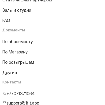
11
Page
12
Page
Залы и студии
13
Page
14
Page
FAQ
15
Page
16
Page
Документы
17
Page
18
Page
По абонементу
19
Page
По Магазину
20
Page
21
Page
По розыгрышам
22
Page
23
Page
Другие
24
Page
25
Page
Контакты
26
Page
27
Page
+77071371064
28
Page
29
Page
support@1fit.app