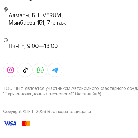
30
Page
31
Page
Алматы, БЦ 'VERUM',
32
Page
Мынбаева 151, 7-этаж
33
Page
34
Page
35
Page
Пн-Пт, 9:00—18:00
36
Page
37
Page
38
Page
39
Page
40
Page
41
Page
ТОО "1Fit" является участником Автономного кластерного фонд
42
Page
"Парк инновационных технологий" (Астана Хаб)
43
Page
44
Page
Copyright ©1Fit,
2026
Все права защищены
.
45
Page
46
Page
47
Page
48
Page