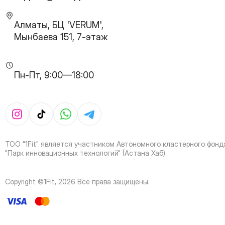
30
Page
31
Page
Алматы, БЦ 'VERUM',
32
Page
Мынбаева 151, 7-этаж
33
Page
34
Page
35
Page
Пн-Пт, 9:00—18:00
36
Page
37
Page
38
Page
39
Page
40
Page
41
Page
ТОО "1Fit" является участником Автономного кластерного фонд
42
Page
"Парк инновационных технологий" (Астана Хаб)
43
Page
44
Page
Copyright ©1Fit,
2026
Все права защищены
.
45
Page
46
Page
47
Page
48
Page