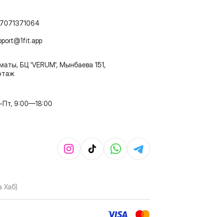
7071371064
pport@1fit.app
маты, БЦ 'VERUM', Мынбаева 151,
этаж
-Пт, 9:00—18:00
 Хаб)