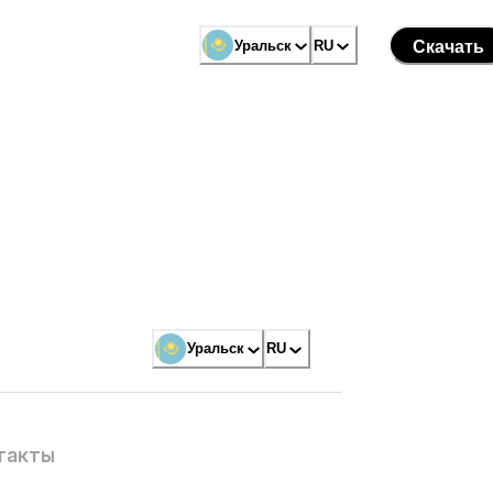
Уральск
RU
Скачать
Уральск
RU
такты