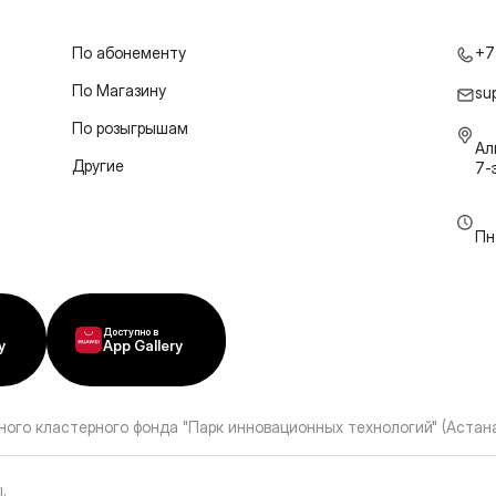
По абонементу
+7
По Магазину
su
По розыгрышам
Ал
Другие
7-
Пн
Доступно в
y
App Gallery
ного кластерного фонда "Парк инновационных технологий" (Астана
ы
.