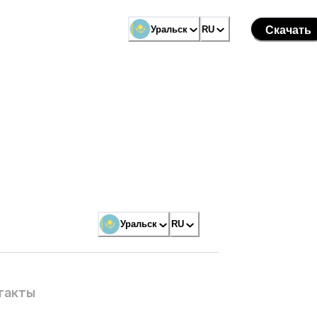
Уральск
RU
Скачать
Уральск
RU
такты