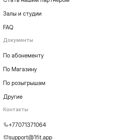
11
Page
12
Page
Залы и студии
13
Page
14
Page
FAQ
15
Page
16
Page
Документы
17
Page
18
Page
По абонементу
19
Page
По Магазину
20
Page
21
Page
По розыгрышам
22
Page
23
Page
Другие
24
Page
25
Page
Контакты
26
Page
27
Page
+77071371064
28
Page
29
Page
support@1fit.app