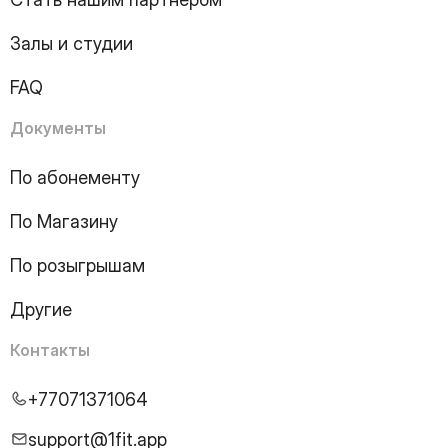
11
Page
12
Page
Залы и студии
13
Page
14
Page
FAQ
15
Page
16
Page
Документы
17
Page
18
Page
По абонементу
19
Page
По Магазину
20
Page
21
Page
По розыгрышам
22
Page
23
Page
Другие
24
Page
25
Page
Контакты
26
Page
27
Page
+77071371064
28
Page
29
Page
support@1fit.app