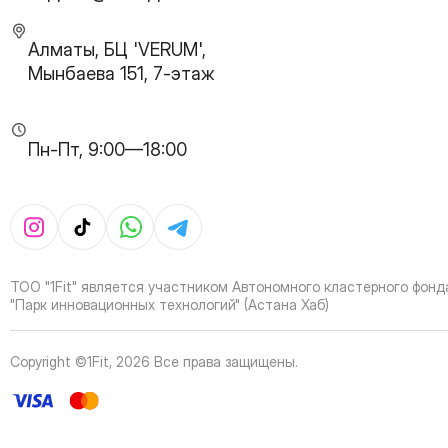
30
Page
31
Page
Алматы, БЦ 'VERUM',
32
Page
Мынбаева 151, 7-этаж
33
Page
34
Page
35
Page
Пн-Пт, 9:00—18:00
36
Page
37
Page
38
Page
39
Page
40
Page
41
Page
ТОО "1Fit" является участником Автономного кластерного фонд
42
Page
"Парк инновационных технологий" (Астана Хаб)
43
Page
44
Page
Copyright ©1Fit,
2026
Все права защищены
.
45
Page
46
Page
47
Page
48
Page