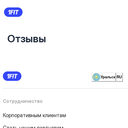
Отзывы
Previous
Page
1
Page
2
Page
3
Page
Уральск
RU
4
Page
5
Page
6
Page
Сотрудничество
7
Page
8
Page
Корпоративным клиентам
9
Page
10
Page
Стать нашим партнером