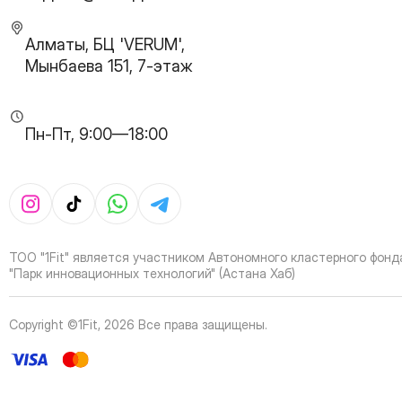
30
Page
31
Page
Алматы, БЦ 'VERUM',
32
Page
Мынбаева 151, 7-этаж
33
Page
34
Page
35
Page
Пн-Пт, 9:00—18:00
36
Page
37
Page
38
Page
39
Page
40
Page
41
Page
ТОО "1Fit" является участником Автономного кластерного фонд
42
Page
"Парк инновационных технологий" (Астана Хаб)
43
Page
44
Page
Copyright ©1Fit,
2026
Все права защищены
.
45
Page
46
Page
47
Page
48
Page