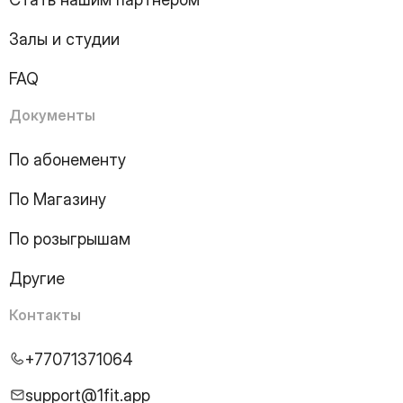
11
Page
12
Page
Залы и студии
13
Page
14
Page
FAQ
15
Page
16
Page
Документы
17
Page
18
Page
По абонементу
19
Page
По Магазину
20
Page
21
Page
По розыгрышам
22
Page
23
Page
Другие
24
Page
25
Page
Контакты
26
Page
27
Page
+77071371064
28
Page
29
Page
support@1fit.app