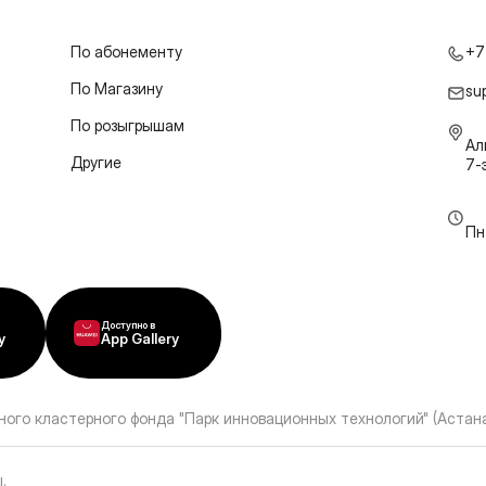
По абонементу
+7
По Магазину
su
По розыгрышам
Ал
Другие
7-
Пн
Доступно в
y
App Gallery
ного кластерного фонда "Парк инновационных технологий" (Астана
ы
.