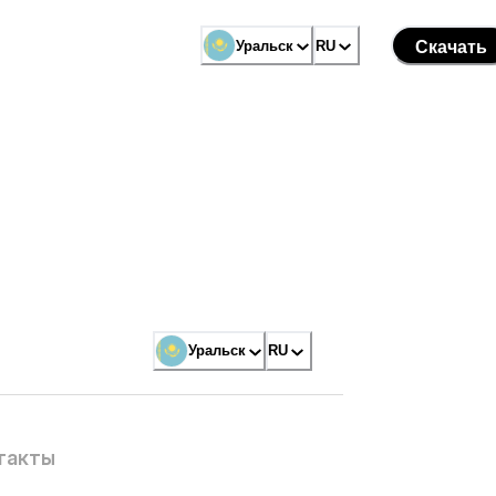
Уральск
RU
Скачать
Уральск
RU
такты