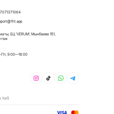
7071371064
pport@1fit.app
маты, БЦ 'VERUM', Мынбаева 151,
этаж
-Пт, 9:00—18:00
 Хаб)