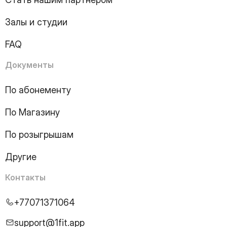
11
Page
12
Page
Залы и студии
13
Page
14
Page
FAQ
15
Page
16
Page
Документы
17
Page
18
Page
По абонементу
19
Page
По Магазину
20
Page
21
Page
По розыгрышам
22
Page
23
Page
Другие
24
Page
25
Page
Контакты
26
Page
27
Page
+77071371064
28
Page
29
Page
support@1fit.app