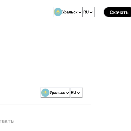
Уральск
RU
Скачать
Уральск
RU
такты