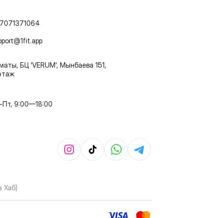
7071371064
pport@1fit.app
маты, БЦ 'VERUM', Мынбаева 151,
этаж
-Пт, 9:00—18:00
 Хаб)