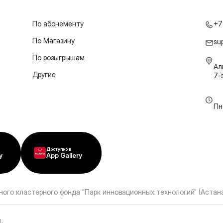
По абонементу
+7
По Магазину
su
По розыгрышам
Ал
Другие
7-
Пн
Доступно в
y
App Gallery
ного кластерного фонда "Парк инновационных технологий" (Астана
ы
.