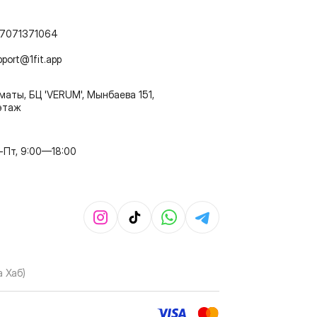
7071371064
pport@1fit.app
маты, БЦ 'VERUM', Мынбаева 151,
этаж
-Пт, 9:00—18:00
 Хаб)