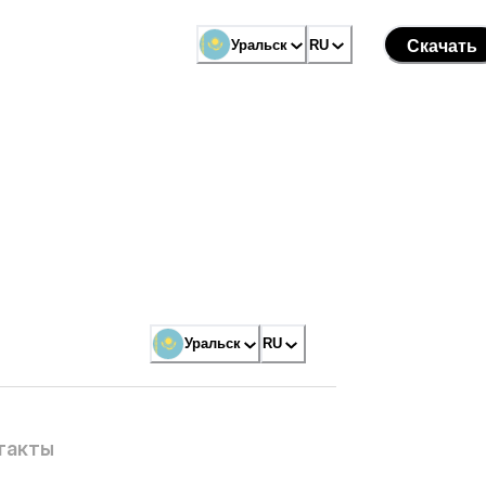
Уральск
RU
Скачать
Уральск
RU
такты