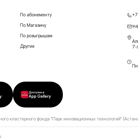
По абонементу
+7
По Магазину
su
По розыгрышам
Ал
Другие
7-
Пн
Доступно в
y
App Gallery
ного кластерного фонда "Парк инновационных технологий" (Астана
ы
.