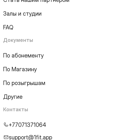
11
Page
12
Page
Залы и студии
13
Page
14
Page
FAQ
15
Page
16
Page
Документы
17
Page
18
Page
По абонементу
19
Page
По Магазину
20
Page
21
Page
По розыгрышам
22
Page
23
Page
Другие
24
Page
25
Page
Контакты
26
Page
27
Page
+77071371064
28
Page
29
Page
support@1fit.app