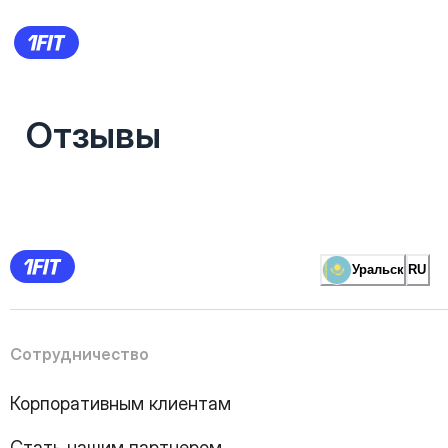
Отзывы
Previous
Page
1
Page
2
Page
3
Page
Уральск
RU
4
Page
5
Page
6
Page
Сотрудничество
7
Page
8
Page
Корпоративным клиентам
9
Page
10
Page
Стать нашим партнером