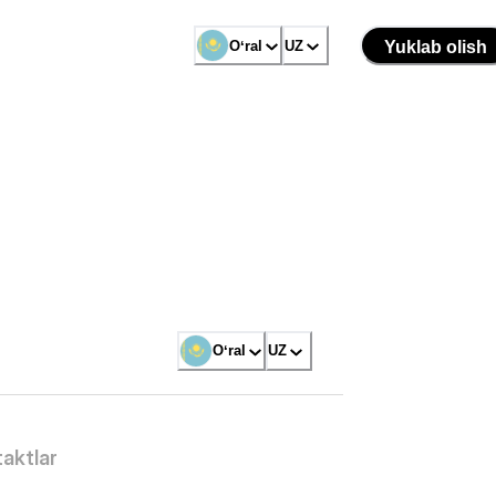
Oʻral
UZ
Yuklab olish
Oʻral
UZ
aktlar