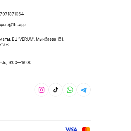
7071371064
pport@1fit.app
маты, БЦ 'VERUM', Мынбаева 151,
этаж
–Ju, 9:00—18:00