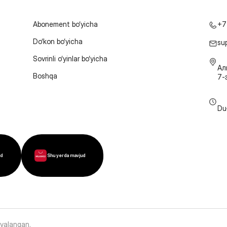
Abonement bo‘yicha
+7
Do‘kon bo‘yicha
su
Sovrinli o‘yinlar bo‘yicha
Ал
Boshqa
7-
Du
ud
Shu yerda mavjud
oyalangan
.