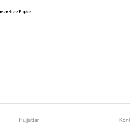
mkorlik
Ещё
Hujjatlar
Kont