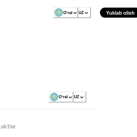
Oʻral
UZ
Yuklab olish
Oʻral
UZ
aktlar