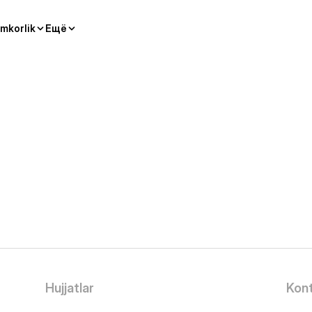
mkorlik
Ещё
Hujjatlar
Kont