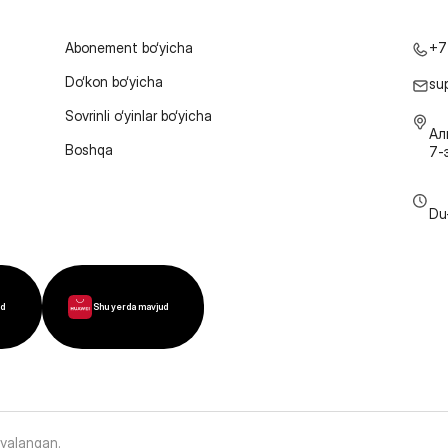
Abonement bo‘yicha
+7
Do‘kon bo‘yicha
su
Sovrinli o‘yinlar bo‘yicha
Ал
Boshqa
7-
Du
ud
Shu yerda mavjud
oyalangan
.