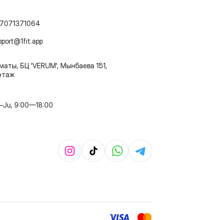
7071371064
pport@1fit.app
маты, БЦ 'VERUM', Мынбаева 151,
этаж
–Ju, 9:00—18:00