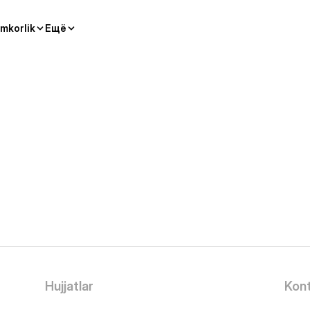
mkorlik
Ещё
Hujjatlar
Kont