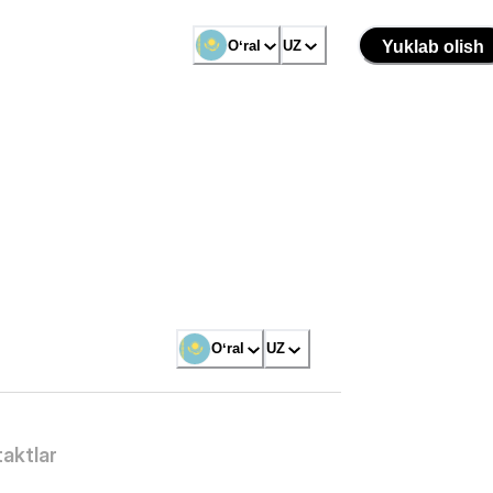
Oʻral
UZ
Yuklab olish
Oʻral
UZ
aktlar