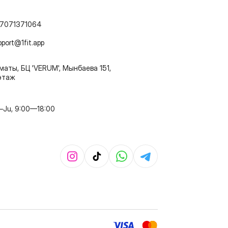
7071371064
pport@1fit.app
маты, БЦ 'VERUM', Мынбаева 151,
этаж
–Ju, 9:00—18:00