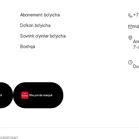
Abonement bo‘yicha
+7
Do‘kon bo‘yicha
su
Sovrinli o‘yinlar bo‘yicha
Ал
Boshqa
7-
Du
ud
Shu yerda mavjud
oyalangan
.