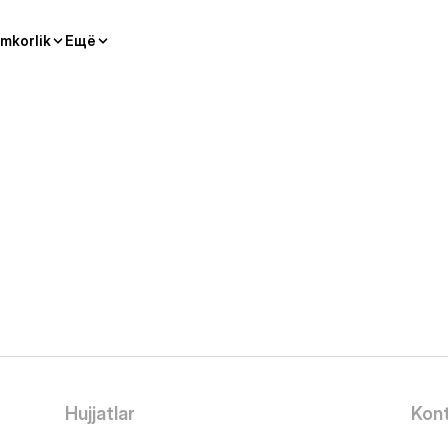
mkorlik
Ещё
Hujjatlar
Kont