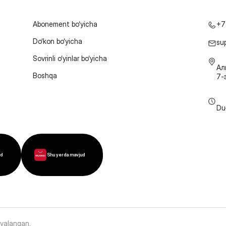
Abonement bo‘yicha
+7
Do‘kon bo‘yicha
su
Sovrinli o‘yinlar bo‘yicha
Ал
Boshqa
7-
Du
ud
Shu yerda mavjud
oyalangan
.