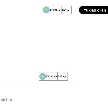
Oʻral
UZ
Yuklab olish
Oʻral
UZ
aktlar