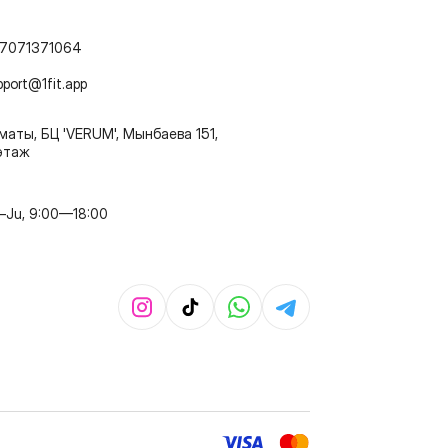
7071371064
pport@1fit.app
маты, БЦ 'VERUM', Мынбаева 151,
этаж
–Ju, 9:00—18:00