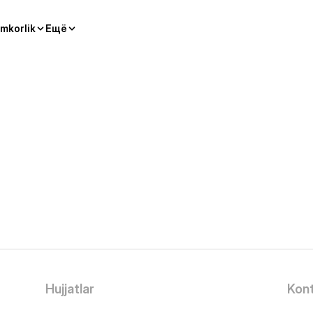
mkorlik
Ещё
Hujjatlar
Kont