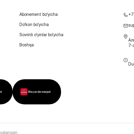
Abonement bo‘yicha
+7
Do‘kon bo‘yicha
su
Sovrinli o‘yinlar bo‘yicha
Ал
Boshqa
7-
Du
ud
Shu yerda mavjud
oyalangan
.