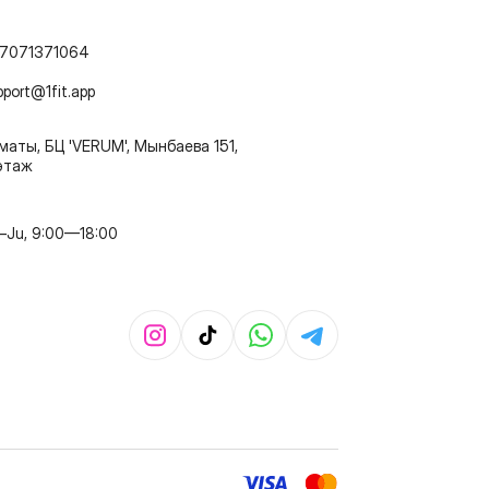
7071371064
pport@1fit.app
маты, БЦ 'VERUM', Мынбаева 151,
этаж
–Ju, 9:00—18:00