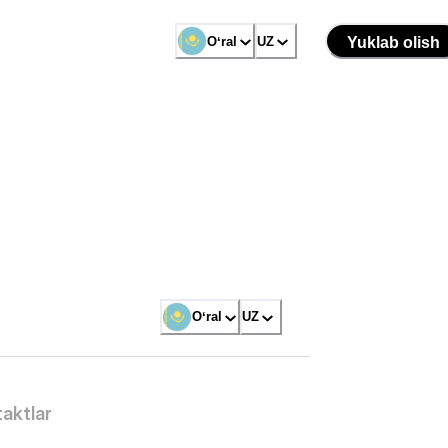
Oʻral
UZ
Yuklab olish
Oʻral
UZ
aktlar