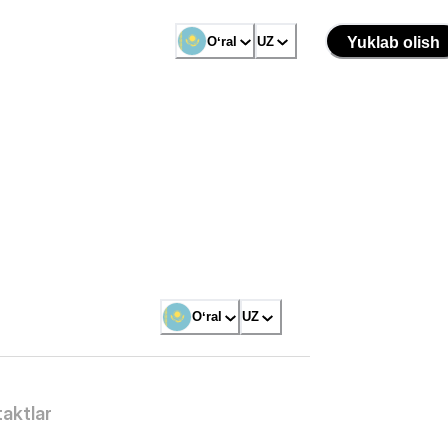
Oʻral
UZ
Yuklab olish
Oʻral
UZ
aktlar