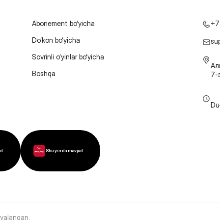
Abonement bo‘yicha
+7
Do‘kon bo‘yicha
su
Sovrinli o‘yinlar bo‘yicha
Ал
Boshqa
7-
Du
ud
Shu yerda mavjud
oyalangan
.