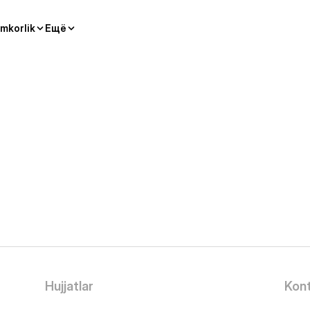
mkorlik
Ещё
Hujjatlar
Kont