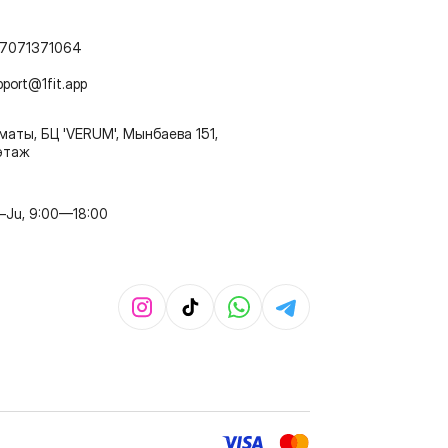
7071371064
pport@1fit.app
маты, БЦ 'VERUM', Мынбаева 151,
этаж
–Ju, 9:00—18:00