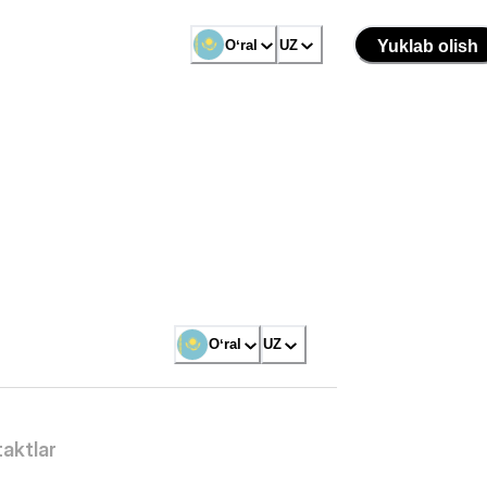
Oʻral
UZ
Yuklab olish
Oʻral
UZ
aktlar