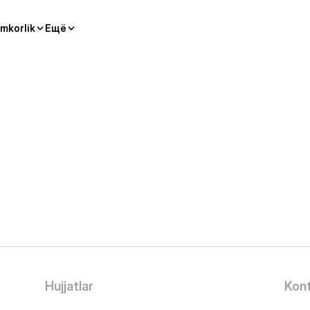
mkorlik
Ещё
Hujjatlar
Kont