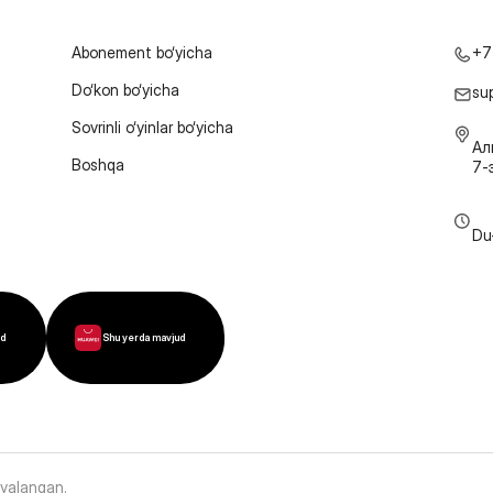
Abonement bo‘yicha
+7
Do‘kon bo‘yicha
su
Sovrinli o‘yinlar bo‘yicha
Ал
Boshqa
7-
Du
ud
Shu yerda mavjud
oyalangan
.