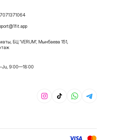
7071371064
pport@1fit.app
маты, БЦ 'VERUM', Мынбаева 151,
этаж
–Ju, 9:00—18:00