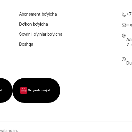
Abonement bo‘yicha
+7
Do‘kon bo‘yicha
su
Sovrinli o‘yinlar bo‘yicha
Ал
Boshqa
7-
Du
ud
Shu yerda mavjud
oyalangan
.