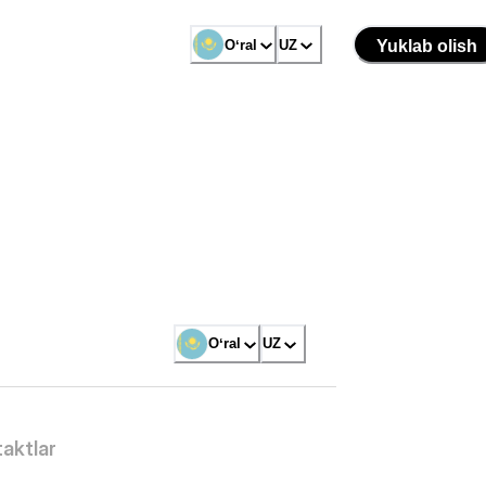
Oʻral
UZ
Yuklab olish
Oʻral
UZ
aktlar