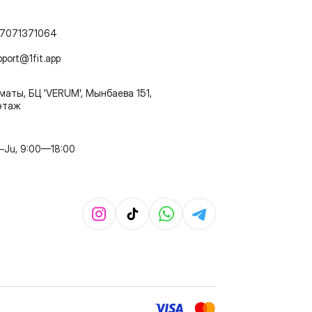
7071371064
pport@1fit.app
маты, БЦ 'VERUM', Мынбаева 151,
этаж
–Ju, 9:00—18:00