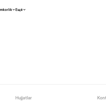
mkorlik
Ещё
Hujjatlar
Kont