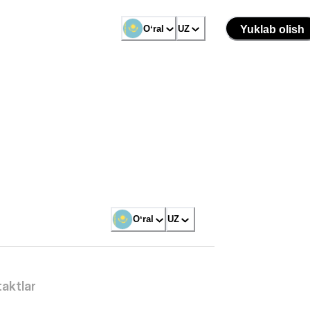
Oʻral
UZ
Yuklab olish
Oʻral
UZ
aktlar