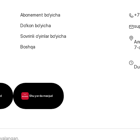
Abonement bo‘yicha
+7
Do‘kon bo‘yicha
su
Sovrinli o‘yinlar bo‘yicha
Ал
Boshqa
7-
Du
ud
Shu yerda mavjud
oyalangan
.