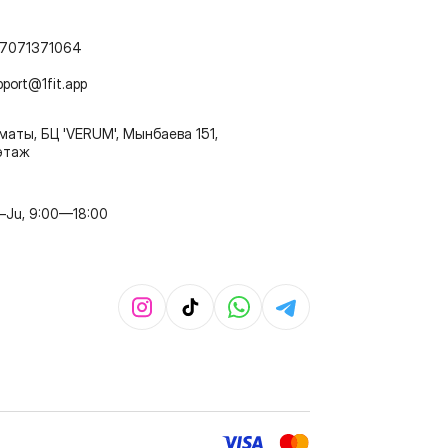
7071371064
pport@1fit.app
маты, БЦ 'VERUM', Мынбаева 151,
этаж
–Ju, 9:00—18:00