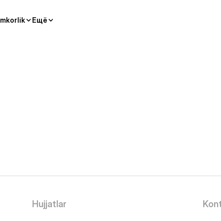
mkorlik
Ещё
Hujjatlar
Kont