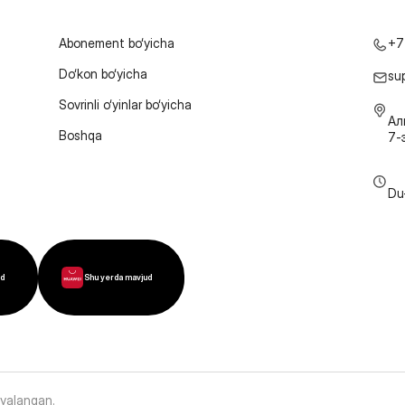
Abonement bo‘yicha
+7
Do‘kon bo‘yicha
su
Sovrinli o‘yinlar bo‘yicha
Ал
Boshqa
7-
Du
ud
Shu yerda mavjud
oyalangan
.