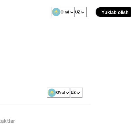
Oʻral
UZ
Yuklab olish
Oʻral
UZ
aktlar