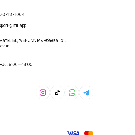
7071371064
pport@1fit.app
маты, БЦ 'VERUM', Мынбаева 151,
этаж
–Ju, 9:00—18:00