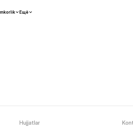
mkorlik
Ещё
Hujjatlar
Kont