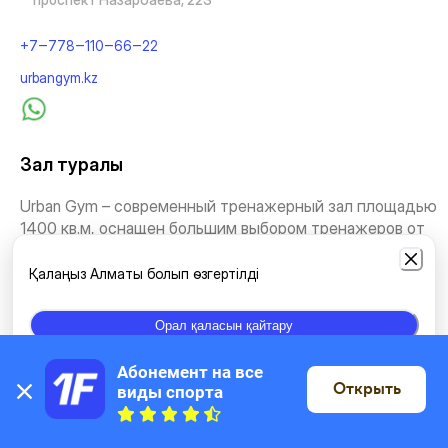
+7‒778‒110‒66‒22
urbangym.kz
Зал туралы
Urban Gym – современный тренажерный зал площадью
1400 кв.м, оснащен большим выбором тренажеров от
миров...
Қалаңыз Алматы болып өзгертілді
Тағыда көру
Орал қаласын қайтару
Жаттығу түрлері
Абонемент на все 
Открыть
виды спорта
Картада
Жаттығу залы
Өздігінен жаттығу
Йога
Стретчинг