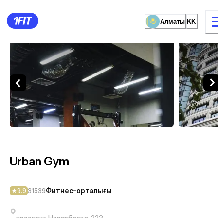
Алматы
KK
Urban Gym — Фитнес-орта
жаттығу түрі
Әйелдерге арналған залда
Urban Gym
Фитнес-орталығы
9.9
31539
проспект Назарбаева, 223