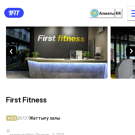
Алматы
KK
First Fitness — Жаттығу за
жаттығу түрі
Әйелдерге арналған залда
First Fitness
Жаттығу залы
9.9
25727
микрорайон Таугуль-1, 22/1