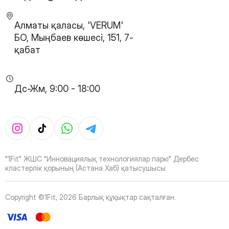
30
Page
31
Page
Алматы қаласы, 'VERUM'
32
Page
БО, Мыңбаев көшесі, 151, 7-
33
Page
қабат
34
Page
35
Page
36
Page
Дс-Жм, 9:00 - 18:00
37
Page
38
Page
39
Page
40
Page
41
Page
42
Page
"1Fit" ЖШС "Инновациялық технологиялар паркі" Дербес
43
Page
кластерлік қорының (Астана Хаб) қатысушысы
44
Page
45
Page
Copyright ©1Fit,
2026
Барлық құқықтар сақталған
.
46
Page
47
Page
48
Page