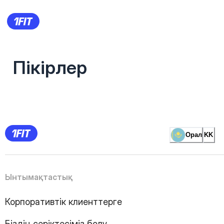
Пікірлер
Previous
Page
1
Page
2
Page
3
Page
Орал
KK
4
Page
5
Page
6
Page
Ынтымақтастық
7
Page
8
Page
Корпоративтік клиенттерге
9
Page
10
Page
Біздің серіктесіміз болу