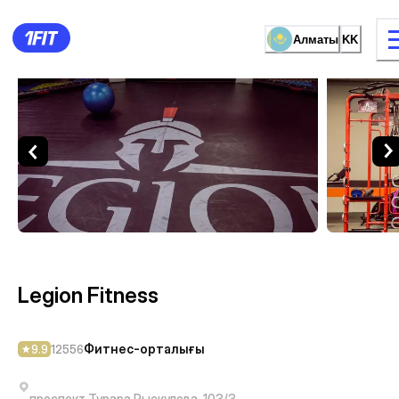
Алматы
KK
Legion Fitness — Фитнес-о
жаттығу түрі
Әйелдерге арналған залда
Legion Fitness
Фитнес-орталығы
9.9
12556
проспект Турара Рыскулова, 103/3