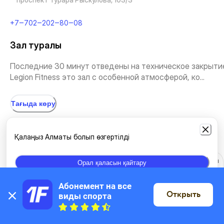
+7‒702‒202‒80‒08
Зал туралы
Последние 30 минут отведены на техническое закрыти
Legion Fitness это зал с особенной атмосферой, ко...
Тағыда көру
Жаттығу түрлері
Қалаңыз Алматы болып өзгертілді
Жаттығу залы
Өздігінен жаттығу
Қазақша спорт
Йога
Орал қаласын қайтару
Абонемент на все 
Открыть
виды спорта
Стретчинг және Пилатес
Қарқынды жаттығулар
Картада