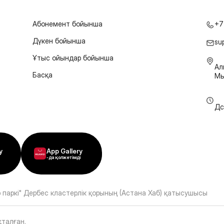
Абонемент бойынша
+7
Дүкен бойынша
su
Ұтыс ойындар бойынша
Ал
Басқа
Мы
Дс
y
App Gallery
-да қолжетімді
 паркі" Дербес кластерлік қорының (Астана Хаб) қатысушысы
қталған
.