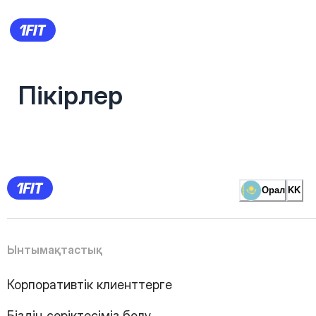
Пікірлер
Previous
Page
1
Page
2
Page
3
Page
Орал
KK
4
Page
5
Page
6
Page
Ынтымақтастық
7
Page
8
Page
Корпоративтік клиенттерге
9
Page
10
Page
Біздің серіктесіміз болу