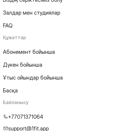
11
Page
12
Page
Залдар мен студиялар
13
Page
14
Page
FAQ
15
Page
16
Page
Құжаттар
17
Page
18
Page
Абонемент бойынша
19
Page
Дүкен бойынша
20
Page
21
Page
Ұтыс ойындар бойынша
22
Page
23
Page
Басқа
24
Page
25
Page
Байланысу
26
Page
27
Page
+77071371064
28
Page
29
Page
support@1fit.app