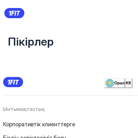
Пікірлер
Previous
Page
1
Page
2
Page
3
Page
Орал
KK
4
Page
5
Page
6
Page
Ынтымақтастық
7
Page
8
Page
Корпоративтік клиенттерге
9
Page
10
Page
Біздің серіктесіміз болу