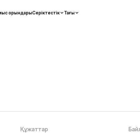
мыс орындары
Серіктестік
Тағы
Құжаттар
Бай