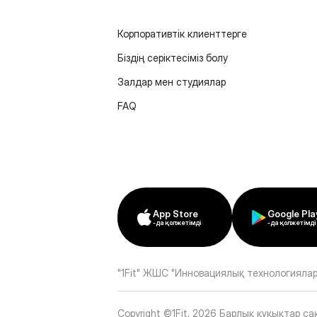
10
Page
11
Page
Корпоративтік клиенттерге
12
Page
Біздің серіктесіміз болу
13
Page
14
Page
Залдар мен студиялар
15
Page
FAQ
16
Page
17
Page
18
Page
19
Page
20
Page
21
Page
22
Page
App Store
Google Pla
-да қолжетімді
-да қолжетімді
23
Page
24
Page
25
Page
"1Fit" ЖШС "Инновациялық технологиялар
26
Page
27
Page
Copyright ©1Fit,
2026
Барлық құқықтар са
28
Page