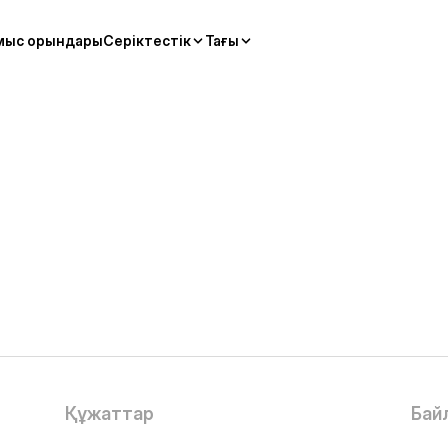
мыс орындары
Серіктестік
Тағы
Құжаттар
Бай