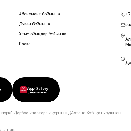
Абонемент бойынша
+7
Дүкен бойынша
su
Ұтыс ойындар бойынша
Ал
Басқа
Мы
Дс
y
App Gallery
-да қолжетімді
 паркі" Дербес кластерлік қорының (Астана Хаб) қатысушысы
қталған
.