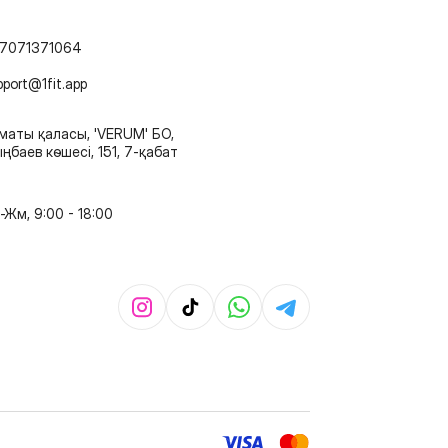
7071371064
pport@1fit.app
маты қаласы, 'VERUM' БО,
ңбаев көшесі, 151, 7-қабат
-Жм, 9:00 - 18:00