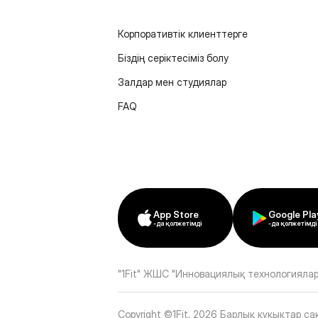
10
Page
11
Page
Корпоративтік клиенттерге
12
Page
Біздің серіктесіміз болу
13
Page
14
Page
Залдар мен студиялар
15
Page
FAQ
16
Page
17
Page
18
Page
19
Page
20
Page
21
Page
22
Page
App Store
Google Pla
-да қолжетімді
-да қолжетімді
23
Page
24
Page
25
Page
"1Fit" ЖШС "Инновациялық технологиялар
26
Page
27
Page
Copyright ©1Fit,
2026
Барлық құқықтар са
28
Page