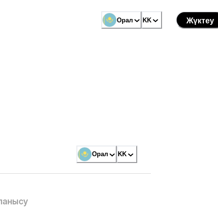
Орал
KK
Жүктеу
Орал
KK
ланысу