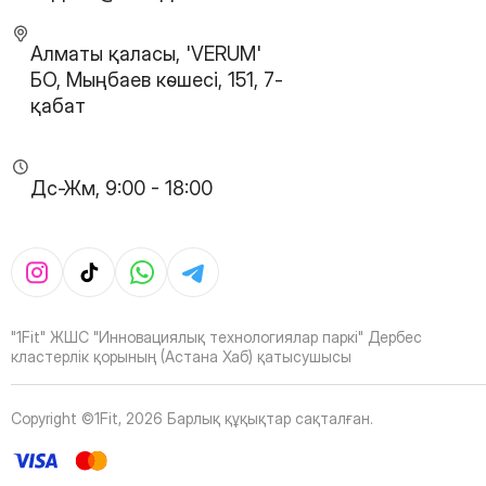
30
Page
31
Page
Алматы қаласы, 'VERUM'
32
Page
БО, Мыңбаев көшесі, 151, 7-
33
Page
қабат
34
Page
35
Page
36
Page
Дс-Жм, 9:00 - 18:00
37
Page
38
Page
39
Page
40
Page
41
Page
42
Page
"1Fit" ЖШС "Инновациялық технологиялар паркі" Дербес
43
Page
кластерлік қорының (Астана Хаб) қатысушысы
44
Page
45
Page
Copyright ©1Fit,
2026
Барлық құқықтар сақталған
.
46
Page
47
Page
48
Page