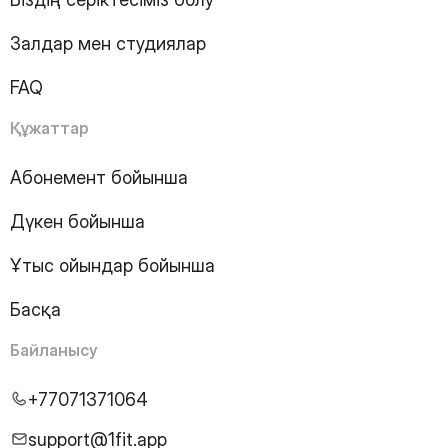
11
Page
12
Page
Залдар мен студиялар
13
Page
14
Page
FAQ
15
Page
16
Page
Құжаттар
17
Page
18
Page
Абонемент бойынша
19
Page
Дүкен бойынша
20
Page
21
Page
Ұтыс ойындар бойынша
22
Page
23
Page
Басқа
24
Page
25
Page
Байланысу
26
Page
27
Page
+77071371064
28
Page
29
Page
support@1fit.app