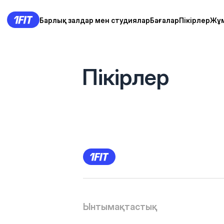
Барлық залдар мен студиялар
Бағалар
Пікірлер
Жұ
Пікірлер
Previous
Page
1
Page
2
Page
3
Page
4
Page
5
Page
6
Page
7
Page
8
Ынтымақтастық
Page
9
Page