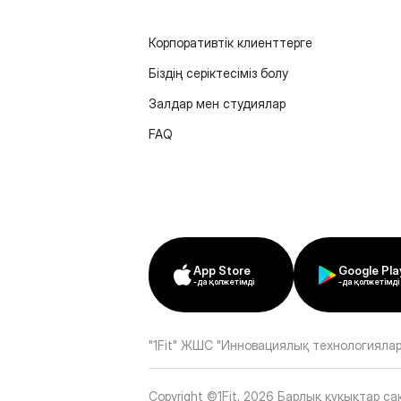
10
Page
11
Page
Корпоративтік клиенттерге
12
Page
Біздің серіктесіміз болу
13
Page
14
Page
Залдар мен студиялар
15
Page
FAQ
16
Page
17
Page
18
Page
19
Page
20
Page
21
Page
22
Page
App Store
Google Pla
-да қолжетімді
-да қолжетімді
23
Page
24
Page
25
Page
"1Fit" ЖШС "Инновациялық технологиялар
26
Page
27
Page
Copyright ©1Fit,
2026
Барлық құқықтар са
28
Page