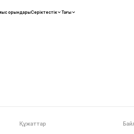
мыс орындары
Серіктестік
Тағы
Құжаттар
Бай