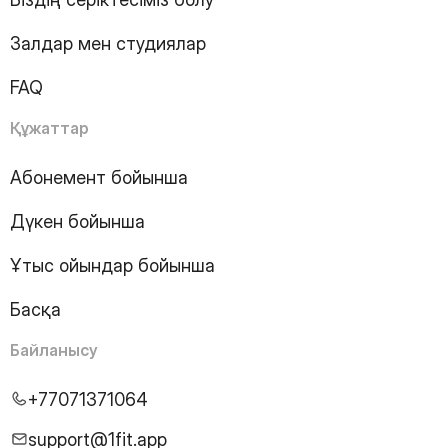
11
Page
12
Page
Залдар мен студиялар
13
Page
14
Page
FAQ
15
Page
16
Page
Құжаттар
17
Page
18
Page
Абонемент бойынша
19
Page
Дүкен бойынша
20
Page
21
Page
Ұтыс ойындар бойынша
22
Page
23
Page
Басқа
24
Page
25
Page
Байланысу
26
Page
27
Page
+77071371064
28
Page
29
Page
support@1fit.app