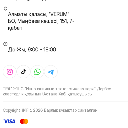
30
Page
31
Page
Алматы қаласы, 'VERUM'
32
Page
БО, Мыңбаев көшесі, 151, 7-
33
Page
қабат
34
Page
35
Page
36
Page
Дс-Жм, 9:00 - 18:00
37
Page
38
Page
39
Page
40
Page
41
Page
42
Page
"1Fit" ЖШС "Инновациялық технологиялар паркі" Дербес
43
Page
кластерлік қорының (Астана Хаб) қатысушысы
44
Page
45
Page
Copyright ©1Fit,
2026
Барлық құқықтар сақталған
.
46
Page
47
Page
48
Page