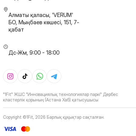
30
Page
31
Page
Алматы қаласы, 'VERUM'
32
Page
БО, Мыңбаев көшесі, 151, 7-
33
Page
қабат
34
Page
35
Page
36
Page
Дс-Жм, 9:00 - 18:00
37
Page
38
Page
39
Page
40
Page
41
Page
42
Page
"1Fit" ЖШС "Инновациялық технологиялар паркі" Дербес
43
Page
кластерлік қорының (Астана Хаб) қатысушысы
44
Page
45
Page
Copyright ©1Fit,
2026
Барлық құқықтар сақталған
.
46
Page
47
Page
48
Page