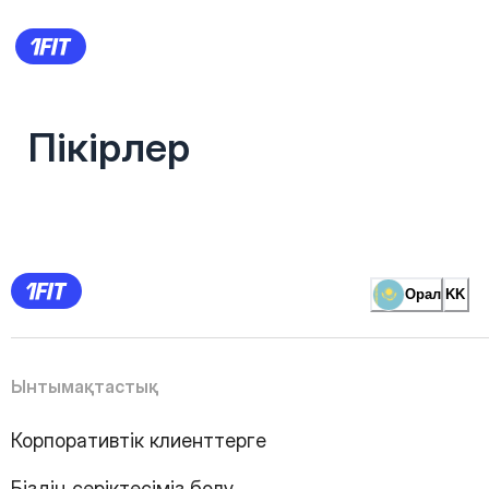
Пікірлер
Previous
Page
1
Page
2
Page
3
Page
Орал
KK
4
Page
5
Page
6
Page
Ынтымақтастық
7
Page
8
Page
Корпоративтік клиенттерге
9
Page
10
Page
Біздің серіктесіміз болу