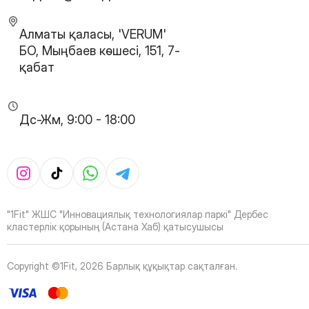
30
Page
31
Page
Алматы қаласы, 'VERUM'
32
Page
БО, Мыңбаев көшесі, 151, 7-
33
Page
қабат
34
Page
35
Page
36
Page
Дс-Жм, 9:00 - 18:00
37
Page
38
Page
39
Page
40
Page
41
Page
42
Page
"1Fit" ЖШС "Инновациялық технологиялар паркі" Дербес
43
Page
кластерлік қорының (Астана Хаб) қатысушысы
44
Page
45
Page
Copyright ©1Fit,
2026
Барлық құқықтар сақталған
.
46
Page
47
Page
48
Page