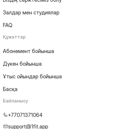
11
Page
12
Page
Залдар мен студиялар
13
Page
14
Page
FAQ
15
Page
16
Page
Құжаттар
17
Page
18
Page
Абонемент бойынша
19
Page
Дүкен бойынша
20
Page
21
Page
Ұтыс ойындар бойынша
22
Page
23
Page
Басқа
24
Page
25
Page
Байланысу
26
Page
27
Page
+77071371064
28
Page
29
Page
support@1fit.app