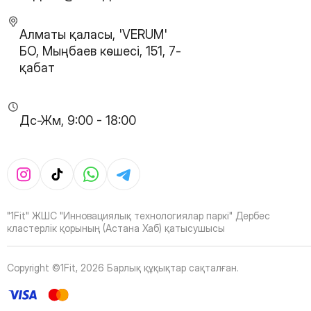
30
Page
31
Page
Алматы қаласы, 'VERUM'
32
Page
БО, Мыңбаев көшесі, 151, 7-
33
Page
қабат
34
Page
35
Page
36
Page
Дс-Жм, 9:00 - 18:00
37
Page
38
Page
39
Page
40
Page
41
Page
42
Page
"1Fit" ЖШС "Инновациялық технологиялар паркі" Дербес
43
Page
кластерлік қорының (Астана Хаб) қатысушысы
44
Page
45
Page
Copyright ©1Fit,
2026
Барлық құқықтар сақталған
.
46
Page
47
Page
48
Page