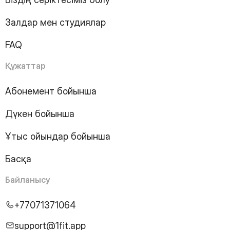
11
Page
12
Page
Залдар мен студиялар
13
Page
14
Page
FAQ
15
Page
16
Page
Құжаттар
17
Page
18
Page
Абонемент бойынша
19
Page
Дүкен бойынша
20
Page
21
Page
Ұтыс ойындар бойынша
22
Page
23
Page
Басқа
24
Page
25
Page
Байланысу
26
Page
27
Page
+77071371064
28
Page
29
Page
support@1fit.app